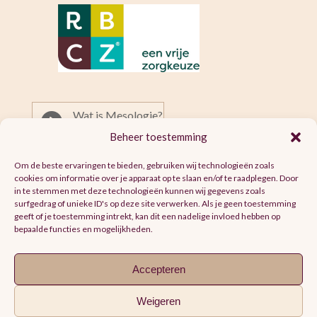
Wat is Mesologie?

Beheer toestemming
Om de beste ervaringen te bieden, gebruiken wij technologieën zoals
Over de Praktijk

cookies om informatie over je apparaat op te slaan en/of te raadplegen. Door
in te stemmen met deze technologieën kunnen wij gegevens zoals
surfgedrag of unieke ID's op deze site verwerken. Als je geen toestemming
geeft of je toestemming intrekt, kan dit een nadelige invloed hebben op
Tarieven

bepaalde functies en mogelijkheden.
Accepteren
Weigeren